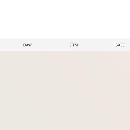
DAW
DTM
SALE