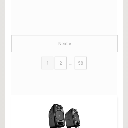
Next »
1
2
…
58