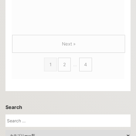
Next »
1
2
…
4
Search