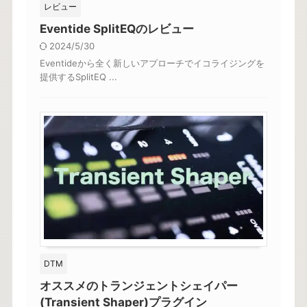
レビュー
Eventide SplitEQのレビュー
2024/5/30
Eventideから全く新しいアプローチでイコライジングを
提供するSplitEQ ...
DTM
オススメのトランジェントシェイパー
(Transient Shaper)プラグイン