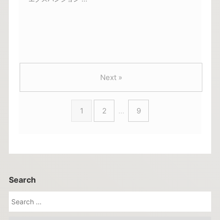
Next »
1
2
…
9
Search