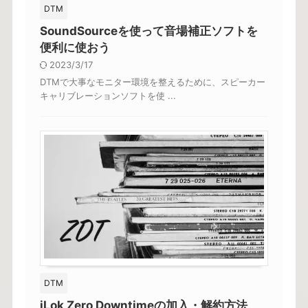
DTM
SoundSourceを使って音場補正ソフトを
便利に使おう
2023/3/17
DTMで大事なモニター環境を整えるために、スピーカー
キャリブレーションソフトを使 ...
DTM
iLok Zero Downtimeの加入・解約方法