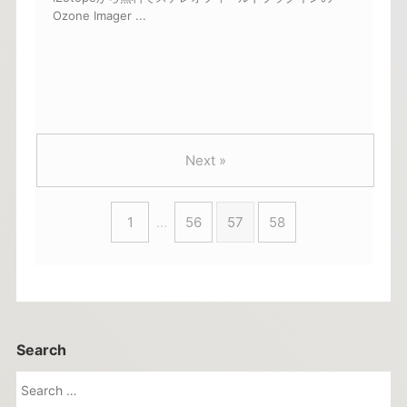
Ozone Imager ...
Next »
1
…
56
57
58
Search