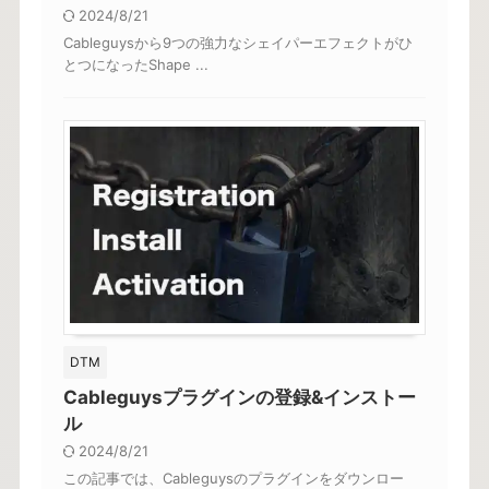
2024/8/21
Cableguysから9つの強力なシェイパーエフェクトがひ
とつになったShape ...
DTM
Cableguysプラグインの登録&インストー
ル
2024/8/21
この記事では、Cableguysのプラグインをダウンロー