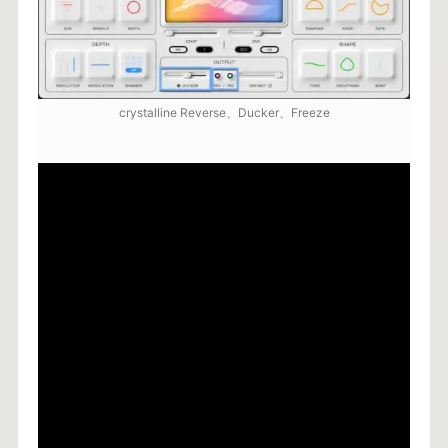
crystalline Reverse、Ducker、Freeze