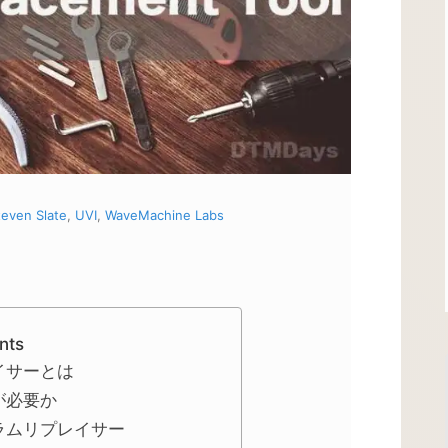
teven Slate
,
UVI
,
WaveMachine Labs
nts
イサーとは
が必要か
ラムリプレイサー