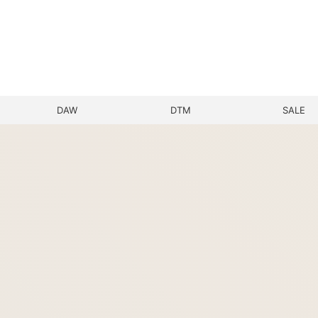
DAW
DTM
SALE