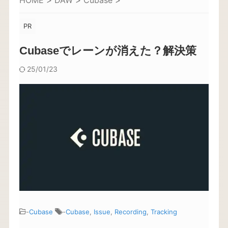
HOME
>
DAW
>
Cubase
>
PR
Cubaseでレーンが消えた？解決策
25/01/23
-
Cubase
-
Cubase
,
Issue
,
Recording
,
Tracking