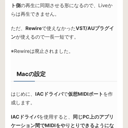
ト側
の再生に同期させる形になるので、Liveか
らは再生できません。
ただ、
Rewire
で使えなかった
VST/AUプラグイ
ン
が使えるので一長一短です。
※Rewireは廃止されました。
Macの設定
はじめに、
IACドライバ
で
仮想MIDIポート
を作
成します。
IACドライバ
を使用すると、
同じPC上のアプリ
ケーション間でMIDIをやりとりできるようにな