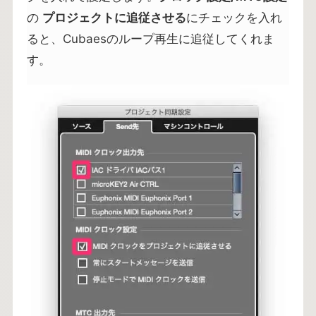
の
プロジェクトに追従させる
にチェックを入れ
ると、Cubaesのループ再生に追従してくれま
す。