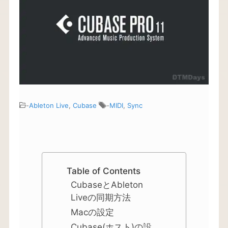
-
Ableton Live
,
Cubase
-
MIDI
,
Sync
Table of Contents
CubaseとAbleton
Liveの同期方法
Macの設定
Cubase(ホスト)の設