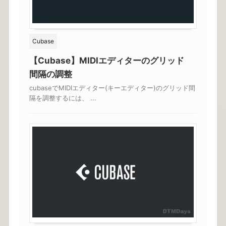
Cubase
【Cubase】MIDIエディターのグリッド
間隔の調整
cubaseでMIDIエディター(キーエディター)のグリッド間
隔を調整するには、 ...