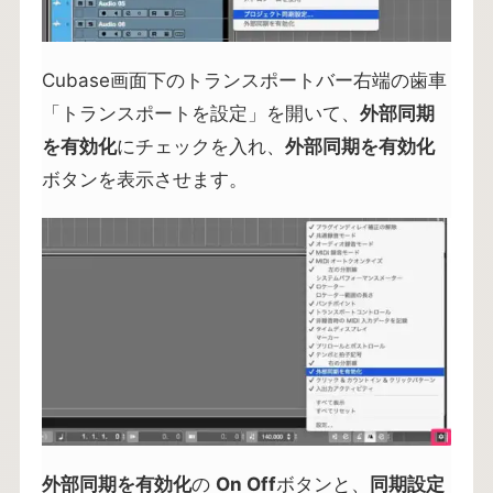
Cubase画面下のトランスポートバー右端の歯車
「トランスポートを設定」を開いて、
外部同期
を有効化
にチェックを入れ、
外部同期を有効化
ボタンを表示させます。
外部同期を有効化
の
On Off
ボタンと、
同期設定