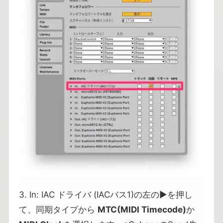
3. In: IAC ドライバ (IACバス1)の左の▶を押し
て、同期タイプから
MTC(MIDI Timecode)
か