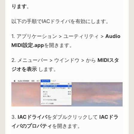
ります
。
以下の手順でIACドライバを有効にします。
1. アプリケーション > ユーティリティ >
Audio
MIDI設定.app
を開きます。
2. メニューバー > ウインドウ > から
MIDIスタ
ジオを表示
します。
3.
IACドライバ
をダブルクリックして
IACドラ
イバのプロパティ
を開きます。