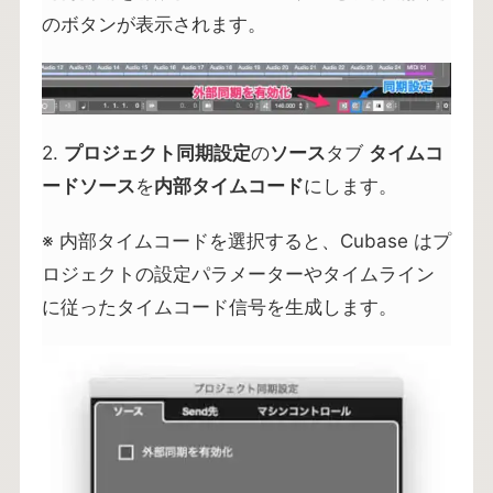
のボタンが表示されます。
2.
プロジェクト同期設定
の
ソース
タブ
タイムコ
ードソース
を
内部タイムコード
にします。
※ 内部タイムコードを選択すると、Cubase はプ
ロジェクトの設定パラメーターやタイムライン
に従ったタイムコード信号を生成します。