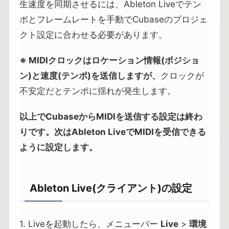
生速度を同期させるには、Ableton Liveでテン
ポとフレームレートを手動でCubaseのプロジェ
クト設定に合わせる必要があります。
※ MIDIクロックは
ロケーション情報(ポジショ
ン)
と速度(テンポ)を送信しますが、
クロックが
不安定だとテンポに揺れが発生します。
以上でCubaseからMIDIを送信する設定は終わ
りです。次はAbleton LiveでMIDIを受信できる
ように設定します。
Ableton Live(クライアント)の設定
1. Liveを起動したら、メニューバー
Live
>
環境