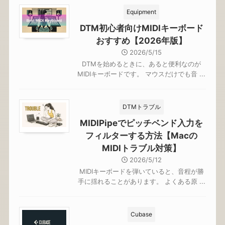
Equipment
DTM初心者向けMIDIキーボード
おすすめ【2026年版】
2026/5/15
DTMを始めるときに、あると便利なのが
MIDIキーボードです。 マウスだけでも音 ...
DTMトラブル
MIDIPipeでピッチベンド入力を
フィルターする方法【Macの
MIDIトラブル対策】
2026/5/12
MIDIキーボードを弾いていると、音程が勝
手に揺れることがあります。 よくある原 ...
Cubase