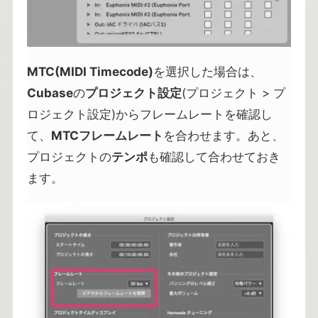
MTC(MIDI Timecode)
を選択した場合は、
Cubase
の
プロジェクト設定
(プロジェクト > プ
ロジェクト設定)からフレームレートを確認し
て、
MTCフレームレート
を合わせます。あと、
プロジェクトの
テンポ
も確認して合わせておき
ます。