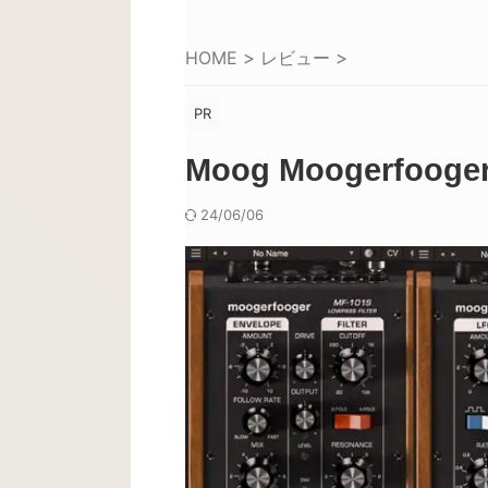
HOME
>
レビュー
>
PR
Moog Moogerfoo
24/06/06