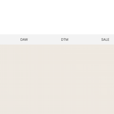
DAW
DTM
SALE