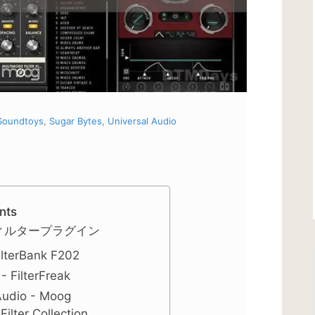
Soundtoys
,
Sugar Bytes
,
Universal Audio
nts
ィルタープラグイン
lterBank F202
- FilterFreak
Audio - Moog
ilter Collection