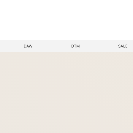
DAW
DTM
SALE