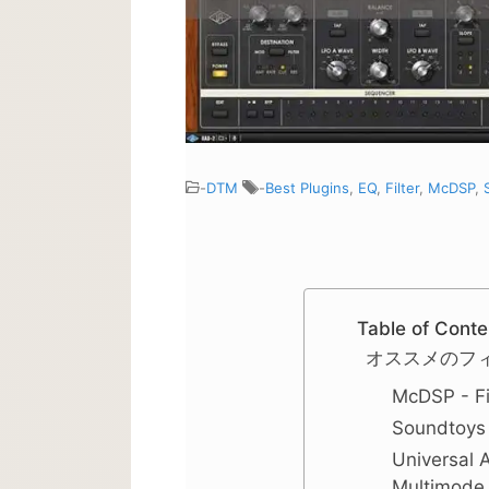
-
DTM
-
Best Plugins
,
EQ
,
Filter
,
McDSP
,
Table of Conte
オススメのフ
McDSP - Fi
Soundtoys 
Universal 
Multimode F