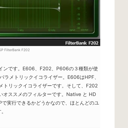
P FilterBank F202
です。E606、F202、P606の３種類が使
パラメトリックイコライザー。E606はHPF、
ラメトリックイコライザーです。そして、F202
ススメのフィルターです。Native と HD
のDSPで実行できるかどうかなので、ほとんどのユ
す。