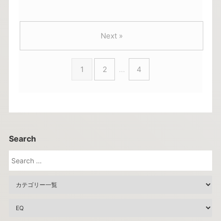
Next »
1
2
…
4
Search