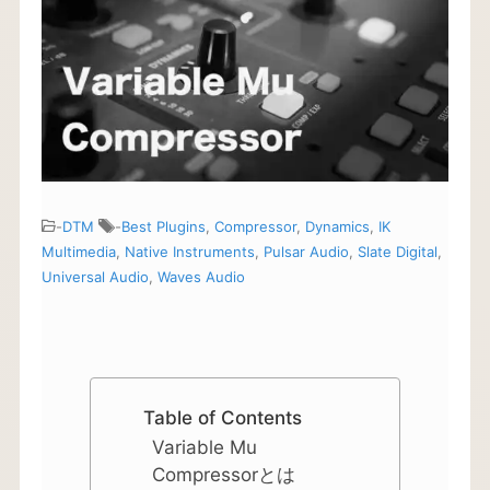
-
DTM
-
Best Plugins
,
Compressor
,
Dynamics
,
IK
Multimedia
,
Native Instruments
,
Pulsar Audio
,
Slate Digital
,
Universal Audio
,
Waves Audio
Table of Contents
Variable Mu
Compressorとは