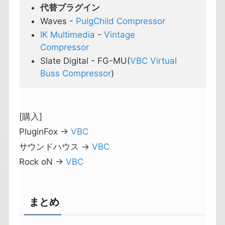
代替プラグイン
Waves -
PuigChild Compressor
IK Multimedia
-
Vintage
Compressor
Slate Digital - FG-MU(
VBC Virtual
Buss Compressor
)
[購入]
PluginFox →
VBC
サウンドハウス →
VBC
Rock oN →
VBC
まとめ