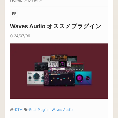
HOME
>
DTM
>
PR
Waves Audio オススメプラグイン
24/07/09
-
DTM
-
Best Plugins
,
Waves Audio