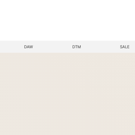
DAW
DTM
SALE