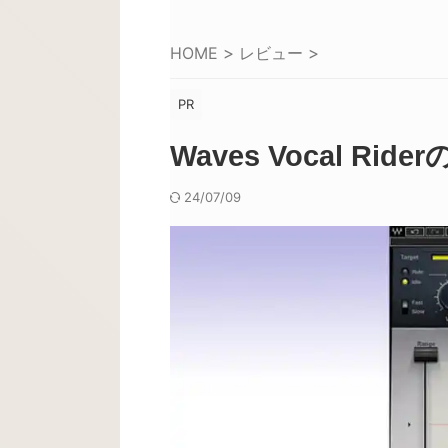
HOME
>
レビュー
>
PR
Waves Vocal Rid
24/07/09