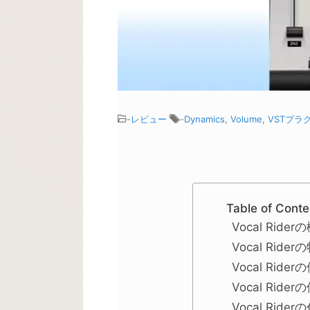
-
レビュー
-
Dynamics
,
Volume
,
VSTプラ
Table of Conte
Vocal Rider
Vocal Rider
Vocal Ride
Vocal Ride
Vocal Ride