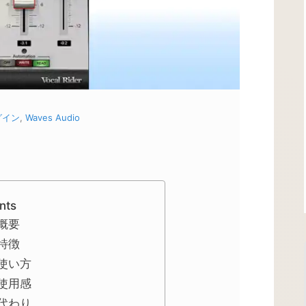
グイン
,
Waves Audio
nts
の概要
の特徴
rの使い方
rの使用感
rの代わり