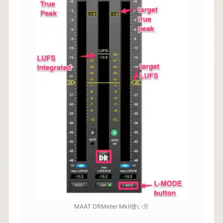
MAAT DRMeter MkⅡ使い方