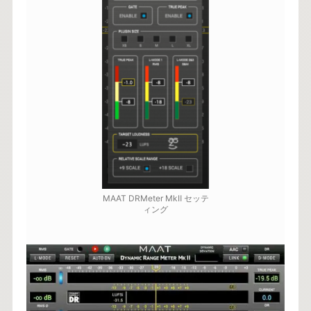
MAAT DRMeter MkⅡ セッテ
ィング