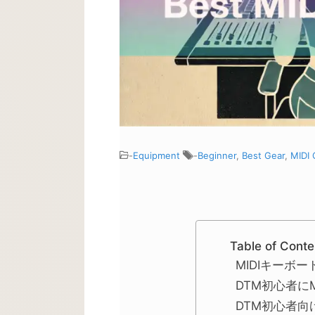
-
Equipment
-
Beginner
,
Best Gear
,
MIDI 
Table of Conte
MIDIキーボ
DTM初心者に
DTM初心者向