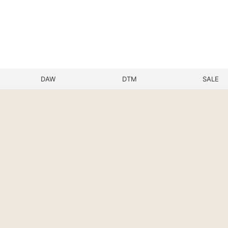
DAW
DTM
SALE